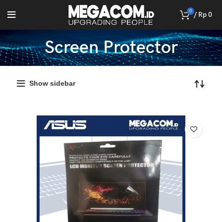
0
/
Rp
0
Screen Protector
Show sidebar